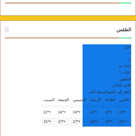
الطقس
32
+
°
C
H:
+
32°
L:
+
25°
الناظور
الأحد, 09 آب
أنظر إلى التنبؤ لسبعة أيام
الاثنين
الثلاثاء
الأربعاء
الخميس
الجمعة
السبت
32°
+
34°
+
34°
+
33°
+
33°
+
33°
+
25°
+
27°
+
27°
+
26°
+
27°
+
25°
+