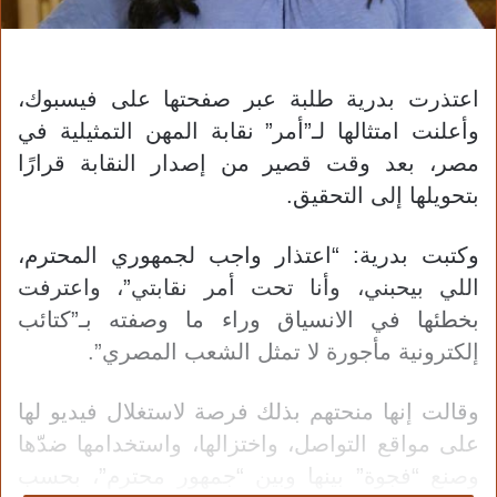
اعتذرت بدرية طلبة عبر صفحتها على فيسبوك،
وأعلنت امتثالها لـ”أمر” نقابة المهن التمثيلية في
مصر، بعد وقت قصير من إصدار النقابة قرارًا
بتحويلها إلى التحقيق.
وكتبت بدرية: “اعتذار واجب لجمهوري المحترم،
اللي بيحبني، وأنا تحت أمر نقابتي”، واعترفت
بخطئها في الانسياق وراء ما وصفته بـ”كتائب
إلكترونية مأجورة لا تمثل الشعب المصري”.
وقالت إنها منحتهم بذلك فرصة لاستغلال فيديو لها
على مواقع التواصل، واختزالها، واستخدامها ضدّها
وصنع “فجوة” بينها وبين “جمهور محترم”، بحسب