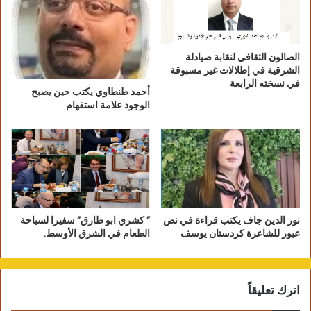
كما علّقت بدرية مؤخرًا في بث مباشر عبر صفحتها
الرسمية في فيسبوك على مزاعم تورطها في قتل
الصالون الثقافي لنقابة صيادلة
زوجها، ودور مزعوم لها في تجارة الأعضاء البشرية،
الشرقية في إطلالات غير مسبوقة
في نسخته الرابعة
وأعربت عن استيائها مما تم تداوله حول توقيفها
أحمد طنطاوي يكتب حين يصبح
الوجود علامة استفهام
للتحقيق معها من السلطات المصرية.
وقالت الفنّانة المصرية إنها تقدمت ببلاغ للنائب
العام ضد من اختلق، وروّج هذه المزاعم ضدها.
نور الدين جاف يكتب قراءة في نص
” كشري ابو طارق” سفيرا لسياحة
عبور للشاعرة كردستان يوسف
الطعام في الشرق الأوسط.
اترك تعليقاً