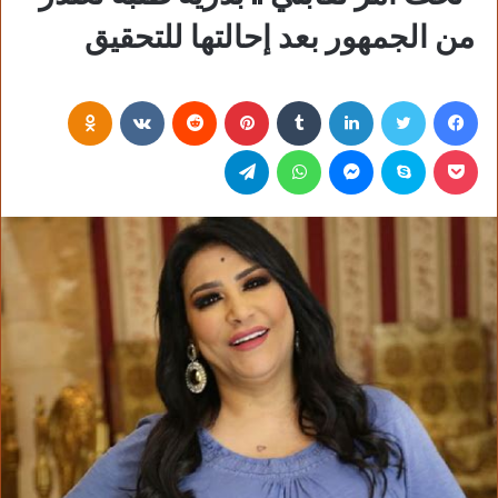
من الجمهور بعد إحالتها للتحقيق
فيسبوك
تويتر
لينكدإن
‏Tumblr
بينتيريست
‏Reddit
‏VKontakte
Odnoklassniki
بوكيت
سكايب
ماسنجر
واتساب
تيلقرام