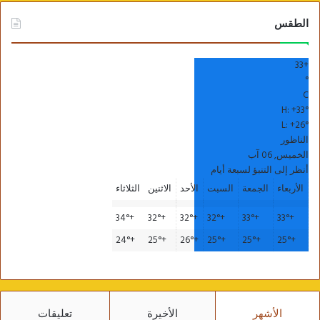
الطقس
33
+
°
C
H:
+
33°
L:
+
26°
الناظور
الخميس, 06 آب
أنظر إلى التنبؤ لسبعة أيام
الأربعاء
الجمعة
السبت
الأحد
الاثنين
الثلاثاء
34°
+
32°
+
32°
+
32°
+
33°
+
33°
+
24°
+
25°
+
26°
+
25°
+
25°
+
25°
+
الأشهر
الأخيرة
تعليقات