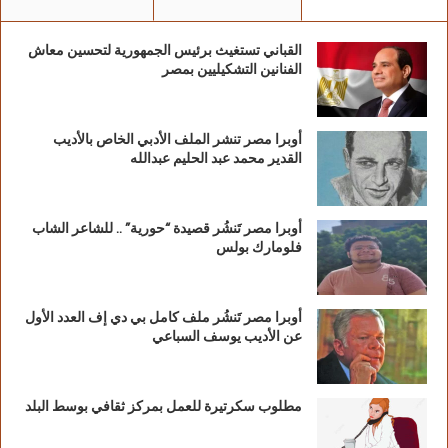
إليه العقد قبل العمل بأحكام هذا القانون،
والمستأجر الذي امتد إليه عقد الإيجار.
القباني تستغيث برئيس الجمهورية لتحسين معاش
الفنانين التشكيليين بمصر
أما بالنسبة للوحدات غير السكنية: يتقدم المستأجر
الأصلي أو من امتد إليه عقد الإيجار، كما يتضمن
أوبرا مصر تنشر الملف الأدبي الخاص بالأديب
الطلب تحديد عنوان العقار وفقاً للتوزيع الجغرافي،
القدير محمد عبد الحليم عبدالله
ونظام التخصيص المطلوب (إيجار مدعوم / إيجار
تمليكي / تمليك عن طريق التمويل العقاري)،
أوبرا مصر تَنشُر قصيدة “حورية” .. للشاعر الشاب
وتحديد النطاق الجغرافي للوحدات المطلوب
فلومارك بولس
تخصيصها.
#رئاسة_مجلس_الوزراء
أوبرا مصر تَنشُر ملف كامل بي دي إف العدد الأول
عن الأديب يوسف السباعي
مطلوب سكرتيرة للعمل بمركز ثقافي بوسط البلد