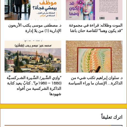
والكفاءة، من بينهم ممثلون عن كل من وزارة
الإسكان والمرافق والمجتمعات العمرانية، والهيئة
المصرية العامة للمساحة، ومصلحة الضرائب
العقارية.
الموت وظلاله: قراءة في مجموعة
د. مصطفى موسى يكتب الأربعون
“قد يكون وهما” للقاصة حنان باشا
الإدارية (1) من يلا إدارة
وتنص المادة الثالثة على أن تباشر اللجنة أعمالها
يوميا عدا الإجازات والعطلات الرسمية، ولا يكون
انعقادها صحيحا إلا بحضور أغلبية أعضائها.
وتلتزم لجان الحصر بإعداد محاضر ورقية
د. سلوان إبراهيم تكتب شيء من
“وادِي السِّـير/ السِّـيرة الشـركسـيَّة
باجتماعاتها على أن تتضمن بيانا تفصيليا ودقيقا
الذاكرة… الإنسان ما وراء السياسة
(1880 – 1980م)”.. كتابٌ يعيد كتابة
لأعمالها، وفقا للمادة الرابعة.
الذاكرة الشركسية من أفواه
شهودها
ونصت المادة الخامسة على أن تتولى لجان الحصر
تقسيم المناطق الكائن بها أماكن مؤجرة إلى
اترك تعليقاً
مناطق (متميزة – متوسطة – اقتصادية)، على أن