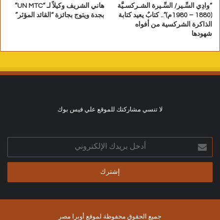
“وادِي السِّـير/ السِّـيرة الشـركسـيَّة
هاني الشريف وكيلاً لـ “UN MTC”
(1880 – 1980م)”.. كتابٌ يعيد كتابة
بجدة ويتوج بجائزة “القائد المؤثر”
الذاكرة الشركسية من أفواه
شهودها
لا تنسي مشاركتك للموقع علي فيس بوك
أدخل
بريدك
الإلكتروني
جميع الحقوق محفوظة لموقع أوبرا مصر