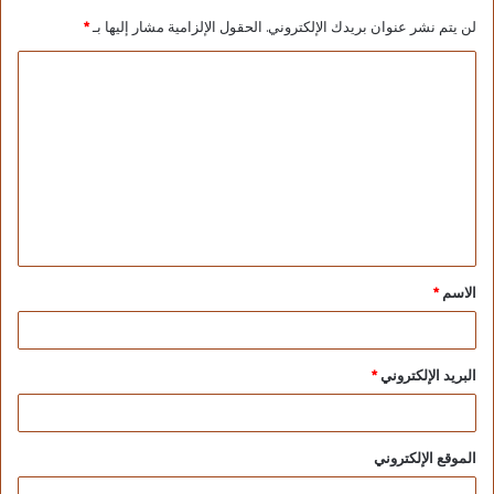
يراعى في التقسيم عددا من المعايير والضوابط
لن يتم نشر عنوان بريدك الإلكتروني.
الحقول الإلزامية مشار إليها بـ
*
تتمثل في الموقع الجغرافي ويشمل طبيعة
المنطقة والشارع الكائن به العقار، كما يراعى
مستوى البناء ونوعية مواد البناء المستخدمة
ومتوسط مساحات الوحدات بالمنطقة، وكذا
المرافق المتصلة بالعقارات بكل منطقة من مياه
وكهرباء وغاز وتليفونات وغيرها من المرافق،
بالإضافة إلى شبكة الطرق ووسائل المواصلات
والخدمات الصحية والاجتماعية والتعليمية المتاحة.
الاسم
*
كما تشمل المعايير القيمة الايجارية السنوية
للعقارات المبنية الخاضعة لأحكام قانون الضريبة
البريد الإلكتروني
*
على العقارات المبنية الصادر بالقانون رقم 196
لسنه 2008 الكائنة بالمنطقة.
الموقع الإلكتروني
ويتعين على هذه اللجان أن تنتهي من أعمالها خلال