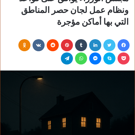
ونظام عمل لجان حصر المناطق
التي بها أماكن مؤجرة
فيسبوك
تويتر
لينكدإن
‏Tumblr
بينتيريست
‏Reddit
‏VKontakte
Odnoklassniki
بوكيت
سكايب
ماسنجر
واتساب
تيلقرام