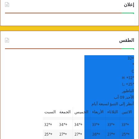
إعلان
الطقس
32
+
°
C
H:
+
32°
L:
+
25°
الناظور
الأحد, 09 آب
أنظر إلى التنبؤ لسبعة أيام
الاثنين
الثلاثاء
الأربعاء
الخميس
الجمعة
السبت
32°
+
34°
+
34°
+
33°
+
33°
+
33°
+
25°
+
27°
+
27°
+
26°
+
27°
+
25°
+