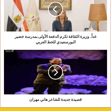
انتى سجن بوش مدهب
انتي غصة في حلقى تتعب
والرجوع المستحيل
خلاص حسمت موقفى
خلاص عزمت علي الرحيل
غداً.. وزيرة الثقافة تكرم الدفعة الأولى بمدرسة خضير
اعرفى….
البورسعيدي للخط العربي
ان الحياة دايرة لأخر المنتهى
حُبك خلاص…
وبقولها من قلبي انتهى
شوفتى الملامح قد ايه متغيرة…….
شوفتى العيون اللي بكت
دلوقتى ايه……
وقد ايه انتى طلعتى صغّيرة
لمّا تفوتي قلب حبك وتسيبيه
قصيدة جديدة للشاعر هاني مهران
كان للحياة بنّا ابتسامة..
وعلامه سايبة