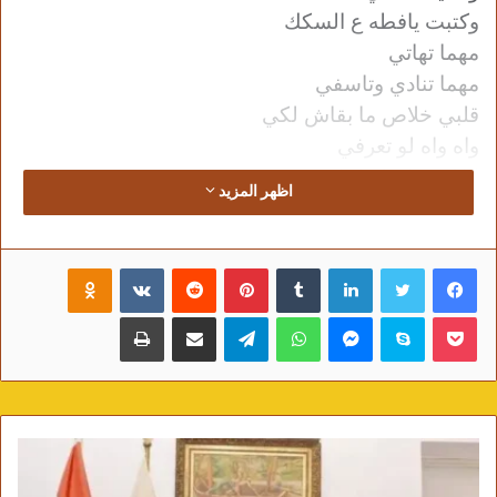
وكتبت يافطه ع السكك
مهما تهاتي
مهما تنادي وتاسفي
قلبي خلاص ما بقاش لكي
واه واه لو تعرفي
انا كنت احبك اد ايه
اظهر المزيد
قررت انسي واروح بعيد
وابني في قلبي سور حديد
فيسبوك
تويتر
لينكدإن
‏Tumblr
بينتيريست
‏Reddit
‏VKontakte
Odnoklassniki
سور وما يعديش وانتي
انسي انك كنتي فيه
بوكيت
سكايب
ماسنجر
واتساب
تيلقرام
مشاركة عبر البريد
طباعة
انسي كل لحظه عدت
وانتي مالكانى معاه
انتي بعتي انا ما شتريش
انتي اهة بجد اه
انتي بغض ما ينتهيش
انتي زيف جوا الحياه