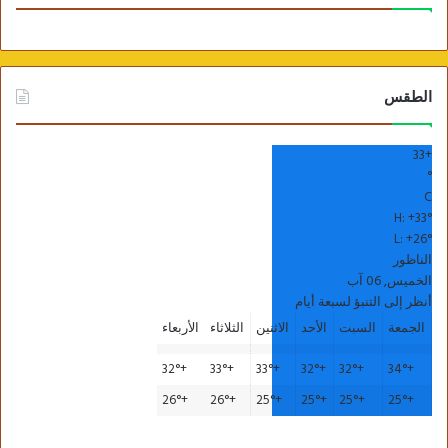
الطقس
33
+
°
C
H:
+
33°
L:
+
26°
الناظور
الخميس, 06 آب
أنظر إلى التنبؤ لسبعة أيام
الجمعة
السبت
الأحد
الاثنين
الثلاثاء
الأربعاء
32°
+
33°
+
33°
+
32°
+
32°
+
34°
+
26°
+
26°
+
25°
+
25°
+
25°
+
25°
+