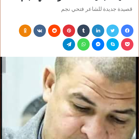
قصيدة جديدة للشاعر فتحي نجم
فيسبوك
تويتر
لينكدإن
‏Tumblr
بينتيريست
‏Reddit
‏VKontakte
Odnoklassniki
بوكيت
سكايب
ماسنجر
واتساب
تيلقرام